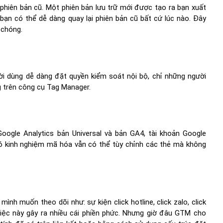
phiên bản cũ. Một phiên bản lưu trữ mới được tạo ra bạn xuất
n có thể dễ dàng quay lại phiên bản cũ bất cứ lúc nào. Đây
 chóng.
ời dùng dễ dàng đặt quyền kiểm soát nội bộ, chỉ những người
 trên công cụ Tag Manager.
oogle Analytics bản Universal và bản GA4, tài khoản Google
ó kinh nghiệm mã hóa vẫn có thể tùy chỉnh các thẻ mà không
h muốn theo dõi như: sự kiện click hotline, click zalo, click
ệc này gây ra nhiều cái phiền phức. Nhưng giờ đâu GTM cho