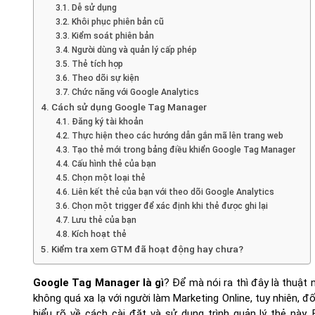
3.1. Dễ sử dụng
3.2. Khôi phục phiên bản cũ
3.3. Kiểm soát phiên bản
3.4. Người dùng và quản lý cấp phép
3.5. Thẻ tích hợp
3.6. Theo dõi sự kiện
3.7. Chức năng với Google Analytics
4. Cách sử dụng Google Tag Manager
4.1. Đăng ký tài khoản
4.2. Thực hiện theo các hướng dẫn gắn mã lên trang web
4.3. Tạo thẻ mới trong bảng điều khiển Google Tag Manager
4.4. Cấu hình thẻ của bạn
4.5. Chọn một loại thẻ
4.6. Liên kết thẻ của bạn với theo dõi Google Analytics
3.6. Chọn một trigger để xác định khi thẻ được ghi lại
4.7. Lưu thẻ của bạn
4.8. Kích hoạt thẻ
5. Kiểm tra xem GTM đã hoạt động hay chưa?
Google Tag Manager là gì
? Để mà nói ra thì đây là thuật
không quá xa lạ với người làm Marketing Online, tuy nhiên, 
hiểu rõ về cách cài đặt và sử dụng trình quản lý thẻ này