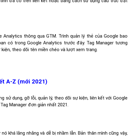
tính đã có trên liên kết hoặc bằng cách sử dụng cấu trúc đặt
e Analytics thông qua GTM. Trình quản lý thẻ của Google bao
ạn có trong Google Analytics trước đây. Tag Manager tương
 kiện, theo dõi tên miền chéo và lượt xem trang.
ết A-Z (mới 2021)
sử dụng, gỡ lỗi, quản lý, theo dõi sự kiện, liên kết với Google
 Tag Manager đơn giản nhất 2021.
nó khá lằng nhằng và dễ bị nhầm lẫn. Bản thân mình cũng vậy,