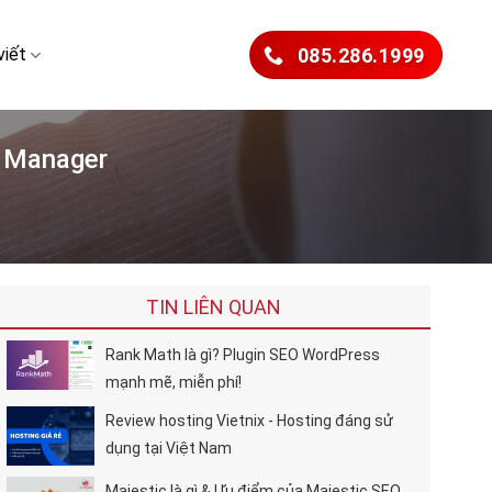
viết
085.286.1999
g Manager
TIN LIÊN QUAN
Rank Math là gì? Plugin SEO WordPress
mạnh mẽ, miễn phí!
Review hosting Vietnix - Hosting đáng sử
dụng tại Việt Nam
Majestic là gì & Ưu điểm của Majestic SEO