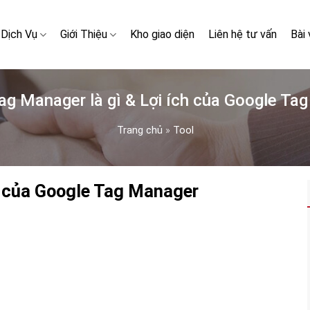
Dịch Vụ
Giới Thiệu
Kho giao diện
Liên hệ tư vấn
Bài 
ag Manager là gì & Lợi ích của Google Ta
Trang chủ
»
Tool
h của Google Tag Manager