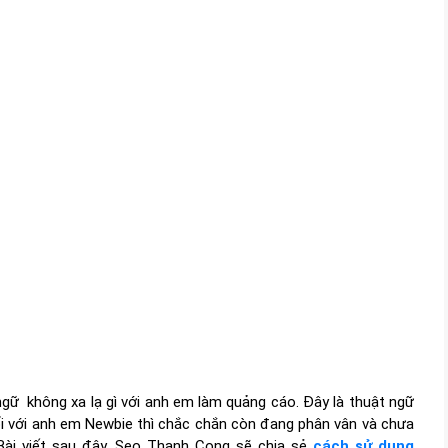
 ngữ không xa lạ gì với anh em làm quảng cáo. Đây là thuật ngữ
đối với anh em Newbie thì chắc chắn còn đang phân vân và chưa
. Bài viết sau đây, Seo Thanh Cong sẽ chia sẻ
cách sử dụng