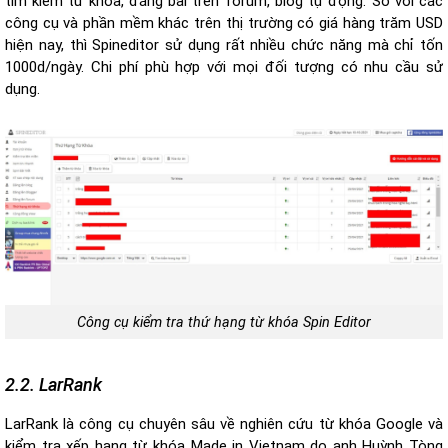
tìm kiếm từ khóa, đăng bài trên forum, blog tự động. So với các
công cụ và phần mềm khác trên thị trường có giá hàng trăm USD
hiện nay, thì Spineditor sử dụng rất nhiều chức năng mà chỉ tốn
1000d/ngày. Chi phí phù hợp với mọi đối tượng có nhu cầu sử
dụng.
Công cụ kiểm tra thứ hạng từ khóa Spin Editor
2.2. LarRank
LarRank là công cụ chuyên sâu về nghiên cứu từ khóa Google và
kiểm tra xếp hạng từ khóa Made in Vietnam do anh Huỳnh Tòng