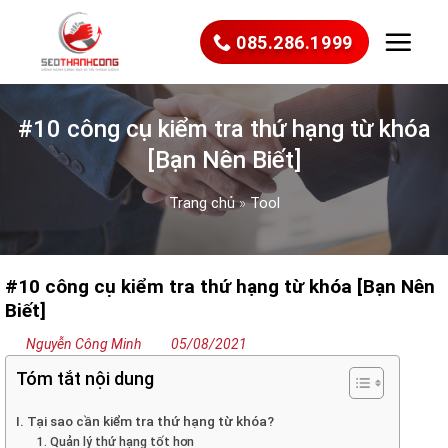
Bỏ
qua
085.286.1999
nội
dung
#10 công cụ kiểm tra thứ hạng từ khóa
[Bạn Nên Biết]
Trang chủ
»
Tool
#10 công cụ kiểm tra thứ hạng từ khóa [Bạn Nên
Biết]
Nguyễn Công Minh
05/08/2021
Tóm tắt nội dung
I. Tại sao cần kiểm tra thứ hạng từ khóa?
1. Quản lý thứ hạng tốt hơn