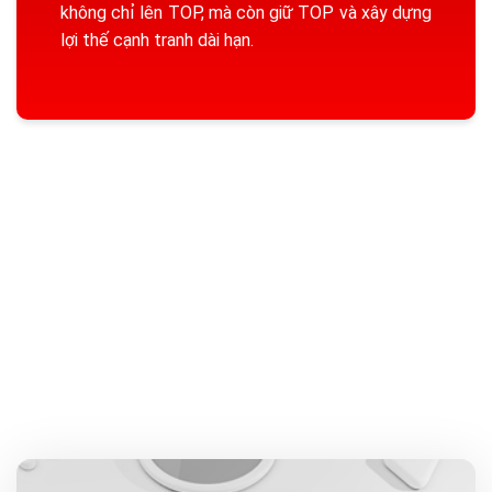
không chỉ lên TOP, mà còn giữ TOP và xây dựng
lợi thế cạnh tranh dài hạn.
DỊCH VỤ SEO
TẠI SEO THÀNH
CÔNG GỒM NHỮNG GÌ?
SEO Thành Công cung cấp đa dạng dịch vụ SEO, được xây
dựng theo nhiều cấp độ và mục tiêu khác nhau, giúp doanh
nghiệp dễ dàng lựa chọn giải pháp phù hợp với từng giai
đoạn phát triển.