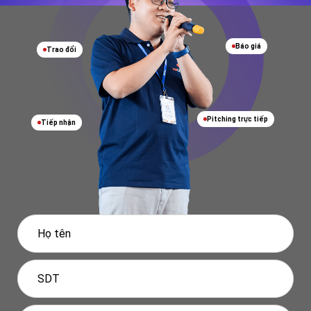
Báo giá
Trao đổi
Pitching trực tiếp
Tiếp nhận