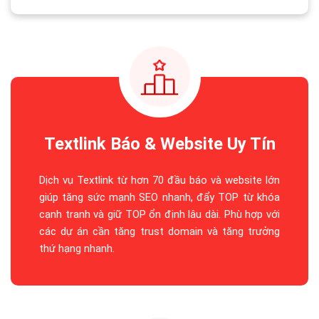
Textlink Báo & Website Uy Tín
Dịch vụ Textlink từ hơn 70 đầu báo và website lớn
giúp tăng sức mạnh SEO nhanh, đẩy TOP từ khóa
cạnh tranh và giữ TOP ổn định lâu dài. Phù hợp với
các dự án cần tăng trust domain và tăng trưởng
thứ hạng nhanh.