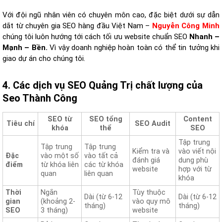
Với đội ngũ nhân viên có chuyên môn cao, đặc biệt dưới sự dẫn
dắt từ chuyên gia SEO hàng đầu Việt Nam –
Nguyễn Công Minh
chúng tôi luôn hướng tới cách tối ưu website chuẩn SEO
Nhanh –
Mạnh – Bền.
Vì vậy doanh nghiệp hoàn toàn có thể tin tưởng khi
giao dự án cho chúng tôi.
4. Các dịch vụ SEO Quảng Trị chất lượng của
Seo Thành Công
SEO từ
SEO tổng
Content
Tiêu chí
SEO Audit
khóa
thể
SEO
Tập trung
Tập trung
Tập trung
Kiểm tra và
vào viết nội
Đặc
vào một số
vào tất cả
đánh giá
dung phù
điểm
từ khóa liên
các từ khóa
website
hợp với từ
quan
liên quan
khóa
Thời
Ngắn
Tùy thuộc
Dài (từ 6-12
Dài (từ 6-12
gian
(khoảng 2-
vào quy mô
tháng)
tháng)
SEO
3 tháng)
website