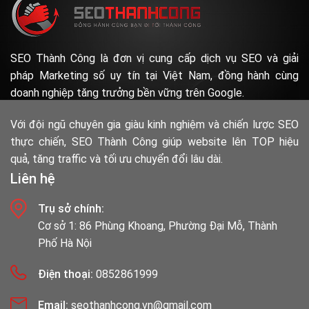
SEO Thành Công là đơn vị cung cấp dịch vụ SEO và giải
pháp Marketing số uy tín tại Việt Nam, đồng hành cùng
doanh nghiệp tăng trưởng bền vững trên Google.
Với đội ngũ chuyên gia giàu kinh nghiệm và chiến lược SEO
thực chiến, SEO Thành Công giúp website lên TOP hiệu
quả, tăng traffic và tối ưu chuyển đổi lâu dài.
Liên hệ
Trụ sở chính:
Cơ sở 1: 86 Phùng Khoang, Phường Đại Mỗ, Thành
Phố Hà Nội
Điện thoại:
0852861999
Email:
seothanhcong.vn@gmail.com