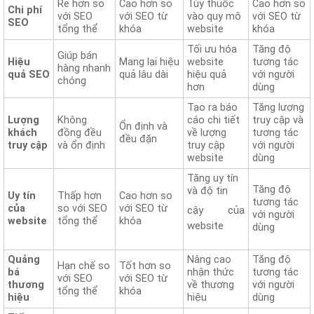
Rẻ hơn so
Cao hơn so
Tùy thuộc
Cao hơn so
Chi phí
với SEO
với SEO từ
vào quy mô
với SEO từ
SEO
tổng thể
khóa
website
khóa
Tối ưu hóa
Tăng độ
Giúp bán
Hiệu
Mang lại hiệu
website
tương tác
hàng nhanh
quả SEO
quả lâu dài
hiệu quả
với người
chóng
hơn
dùng
Tạo ra báo
Tăng lượng
Lượng
Không
cáo chi tiết
truy cập và
Ổn định và
khách
đồng đều
về lượng
tương tác
đều đặn
truy cập
và ổn định
truy cập
với người
website
dùng
Tăng uy tín
Tăng độ
và độ tin
Uy tín
Thấp hơn
Cao hơn so
tương tác
của
so với SEO
với SEO từ
cậy của
với người
website
tổng thể
khóa
website
dùng
Quảng
Nâng cao
Tăng độ
Hạn chế so
Tốt hơn so
bá
nhận thức
tương tác
với SEO
với SEO từ
thương
về thương
với người
tổng thể
khóa
hiệu
hiệu
dùng