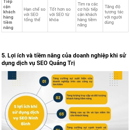
Tiếp
Tìm ra các
cận
Tăng độ
Hạn chế so
Tốt hơn so
cơ hội tiếp
khách
tương tác
với SEO
với SEO từ
cận khách
hàng
với người
tổng thể
khóa
hàng tiềm
tiềm
dùng
năng
năng
5. Lợi ích và tiềm năng của doanh nghiệp khi sử
dụng dịch vụ SEO Quảng Trị