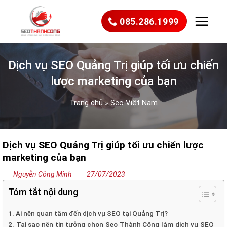
Bỏ
qua
085.286.1999
nội
dung
Dịch vụ SEO Quảng Trị giúp tối ưu chiến
lược marketing của bạn
Trang chủ
»
Seo Việt Nam
Dịch vụ SEO Quảng Trị giúp tối ưu chiến lược
marketing của bạn
Nguyễn Công Minh
27/07/2023
Tóm tắt nội dung
1. Ai nên quan tâm đến dịch vụ SEO tại Quảng Trị?
2. Tại sao nên tin tưởng chọn Seo Thành Công làm dịch vụ SEO