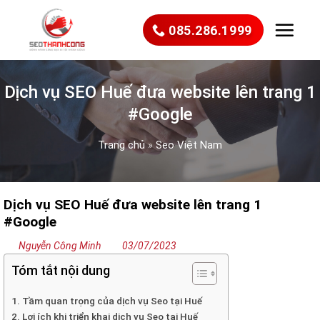
Bỏ
qua
085.286.1999
nội
dung
Dịch vụ SEO Huế đưa website lên trang 1
#Google
Trang chủ
»
Seo Việt Nam
Dịch vụ SEO Huế đưa website lên trang 1
#Google
Nguyễn Công Minh
03/07/2023
Tóm tắt nội dung
1. Tầm quan trọng của dịch vụ Seo tại Huế
2. Lợi ích khi triển khai dịch vụ Seo tại Huế