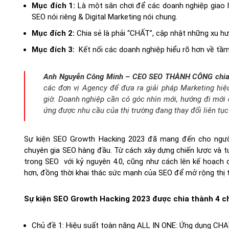
Mục đích 1:
Là một sân chơi để các doanh nghiệp giao lư
SEO nói riêng & Digital Marketing nói chung.
Mục đích 2:
Chia sẻ là phải “CHẤT”, cập nhật những xu h
Mục đích 3:
Kết nối các doanh nghiệp hiểu rõ hơn về tầm
Anh Nguyễn Công Minh – CEO SEO THÀNH CÔNG chia
các đơn vị Agency để đưa ra giải pháp Marketing hiệu 
giờ. Doanh nghiệp cần có góc nhìn mới, hướng đi mới
ứng được nhu cầu của thị trường đang thay đổi liên tục
Sự kiện SEO Growth Hacking 2023 đã mang đến cho người
chuyên gia SEO hàng đầu. Từ cách xây dựng chiến lược và t
trong SEO với kỷ nguyên 4.0, cũng như cách lên kế hoạch 
hơn, đồng thời khai thác sức mạnh của SEO để mở rộng thị 
Sự kiện SEO Growth Hacking 2023 được chia thành 4 c
Chủ đề 1: Hiệu suất toàn năng ALL IN ONE: Ứng dụng CH