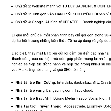
Chủ đề 2: Website mạnh với TƯ DUY BACKLINK & CONTEN
Chủ đề 3: Tinh gọn VẬN HÀNH tối ưu CHUYỂN ĐỔI bền bỉ t
Chủ đề 4: Google; AI; Kinh tế UPDATED – Doanh nghiệp cầ
Đi qua mỗi chủ đề, mỗi phần trình bày chỉ gói gọn trong 3
dự tại hội trường những kiến thức để họ áp dụng và giúp do
Đặc biệt, thay mặt BTC xin gửi lời cảm ơn đến các nhà tài 
thành công của sự kiện mà còn góp phần mang lại nhiều gi
nghiệp sẽ tiếp tục đồng hành và hợp tác trong nhiều sự ki
vực Marketing nói chung và giới SEO nói riêng
Nhà tài trợ Kim Cương:
Interdata, Backlinkaz, Blitz Creati
Nhà tài trợ vàng
: Dangspring.com, Tadu.cloud.
Nhà tài trợ Bạc:
Minh Dương Media, Fasdo, Social Pion, Ti
Nhà tài trợ Truyền thông:
Accesstrade
, Ecomkey, Upt