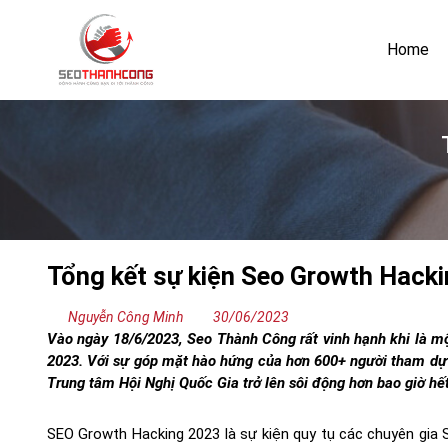
Bỏ
qua
Home
nội
dung
Tổng kết sự kiện Seo Growth Hack
Nguyễn Công Minh
30/06/2023
Vào ngày 18/6/2023, Seo Thành Công rất vinh hạnh khi là 
2023. Với sự góp mặt hào hứng của hơn 600+ người tham dự 
Trung tâm Hội Nghị Quốc Gia trở lên sôi động hơn bao giờ hế
SEO Growth Hacking 2023 là sự kiện quy tụ các chuyên gia