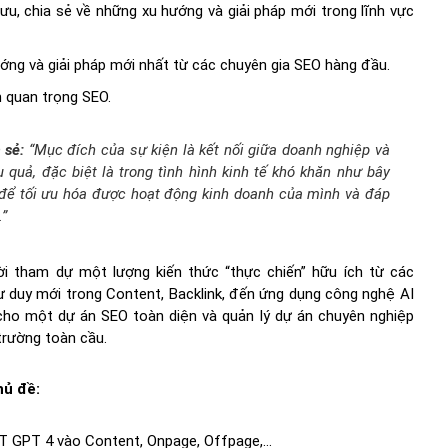
u, chia sẻ về những xu hướng và giải pháp mới trong lĩnh vực
ướng và giải pháp mới nhất từ các chuyên gia SEO hàng đầu.
 quan trọng SEO.
 sẻ:
“Mục đích của sự kiện là kết nối giữa doanh nghiệp và
quả, đặc biệt là trong tình hình kinh tế khó khăn như bây
 để tối ưu hóa được hoạt động kinh doanh của mình và đáp
.”
 tham dự một lượng kiến thức “thực chiến” hữu ích từ các
ư duy mới trong Content, Backlink, đến ứng dụng công nghệ AI
cho một dự án SEO toàn diện và quản lý dự án chuyên nghiệp
trường toàn cầu.
hủ đề:
AT GPT 4 vào Content, Onpage, Offpage,…