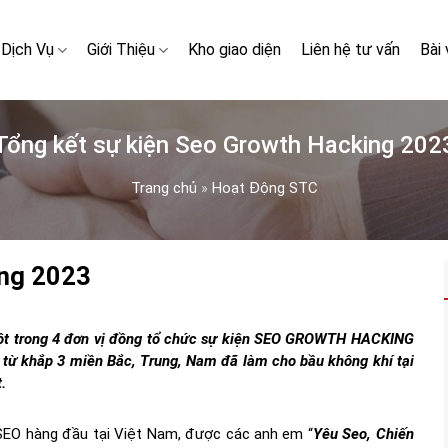
Dịch Vụ
Giới Thiệu
Kho giao diện
Liên hệ tư vấn
Bài 
Tổng kết sự kiện Seo Growth Hacking 202
Trang chủ
»
Hoạt Động STC
ing 2023
một trong 4 đơn vị đồng tổ chức sự kiện SEO GROWTH HACKING
từ khắp 3 miền Bắc, Trung, Nam đã làm cho bầu không khí tại
t.
 SEO hàng đầu tại Việt Nam, được các anh em “
Yêu Seo, Chiến