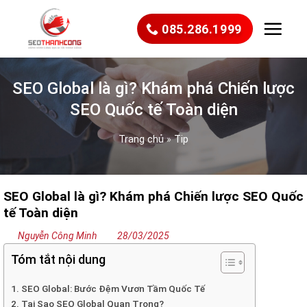
Bỏ
qua
085.286.1999
nội
dung
SEO Global là gì? Khám phá Chiến lược
SEO Quốc tế Toàn diện
Trang chủ
»
Tip
SEO Global là gì? Khám phá Chiến lược SEO Quốc
tế Toàn diện
Nguyễn Công Minh
28/03/2025
Tóm tắt nội dung
1. SEO Global: Bước Đệm Vươn Tầm Quốc Tế
2. Tại Sao SEO Global Quan Trọng?