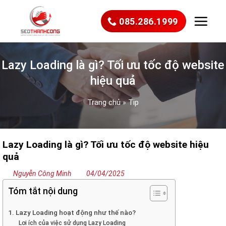
Bỏ
qua
085.286.1999
nội
dung
Lazy Loading là gì? Tối ưu tốc độ website
hiệu quả
Trang chủ
»
Tip
Lazy Loading là gì? Tối ưu tốc độ website hiệu
quả
Nguyễn Công Minh
04/04/2025
Tóm tắt nội dung
1. Lazy Loading hoạt động như thế nào?
Lợi ích của việc sử dụng Lazy Loading