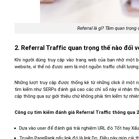
Referral là gì? Tầm quan trọng c
2. Referral Traffic quan trọng thế nào đối 
Khi người dùng truy cập vào trang web của bạn nhờ một b
website, vì thế nó được xem là một nguồn traffic chất lượng
Những lượt truy cập được thống kê từ những click ở một ng
tìm kiếm như SERPs đánh giá cao các chỉ số này vì nhận th
cập thông qua sự giới thiệu chứ không phải tìm kiếm tự nhiên
Công cụ tìm kiếm đánh giá Referral Traffic thông qua 2
Dựa vào user để đánh giá trải nghiệm URL đó Tốt hay Xấu
Truyền PageRank nếu link đó là link Do. Điều này giúp cải