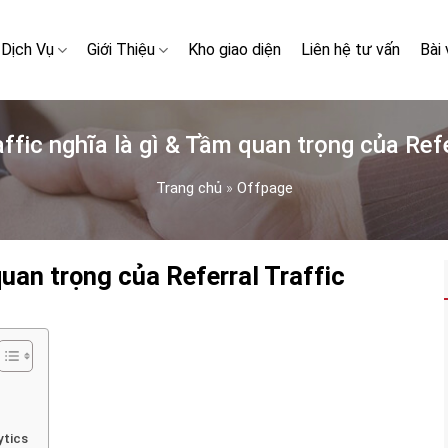
Dịch Vụ
Giới Thiệu
Kho giao diện
Liên hệ tư vấn
Bài 
affic nghĩa là gì & Tầm quan trọng của Refe
Trang chủ
»
Offpage
quan trọng của Referral Traffic
ytics