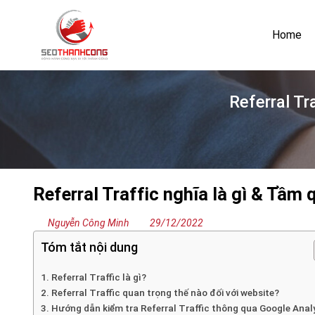
Bỏ
qua
Home
nội
dung
Referral Tr
Referral Traffic nghĩa là gì & Tầm 
Nguyễn Công Minh
29/12/2022
Tóm tắt nội dung
1. Referral Traffic là gì?
2. Referral Traffic quan trọng thế nào đối với website?
3. Hướng dẫn kiểm tra Referral Traffic thông qua Google Anal