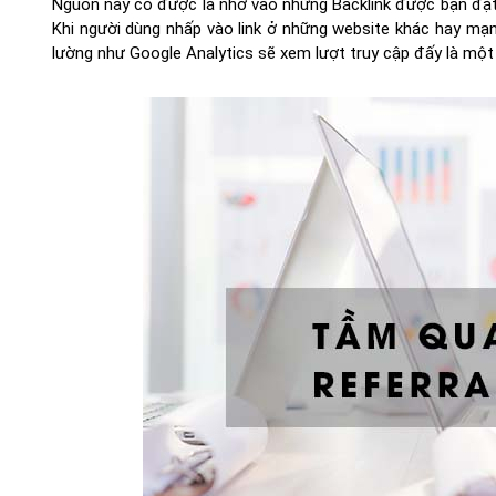
Nguồn này có được là nhờ vào những Backlink được bạn đặt 
Khi người dùng nhấp vào link ở những website khác hay mạ
lường như Google Analytics sẽ xem lượt truy cập đấy là một R