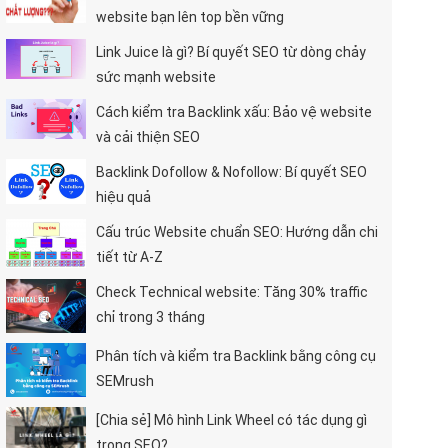
website bạn lên top bền vững
Link Juice là gì? Bí quyết SEO từ dòng chảy
sức mạnh website
Cách kiểm tra Backlink xấu: Bảo vệ website
và cải thiện SEO
Backlink Dofollow & Nofollow: Bí quyết SEO
hiệu quả
Cấu trúc Website chuẩn SEO: Hướng dẫn chi
tiết từ A-Z
Check Technical website: Tăng 30% traffic
chỉ trong 3 tháng
Phân tích và kiểm tra Backlink bằng công cụ
SEMrush
[Chia sẻ] Mô hình Link Wheel có tác dụng gì
trong SEO?