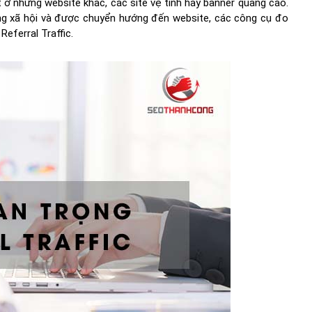
ở những website khác, các site vệ tinh hay banner quảng cáo.
ng xã hội và được chuyển hướng đến website, các công cụ đo
eferral Traffic.