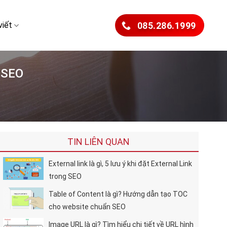
viết
085.286.1999
n SEO
TIN LIÊN QUAN
External link là gì, 5 lưu ý khi đặt External Link
trong SEO
Table of Content là gì? Hướng dẫn tạo TOC
cho website chuẩn SEO
Image URL là gì? Tìm hiểu chi tiết về URL hình