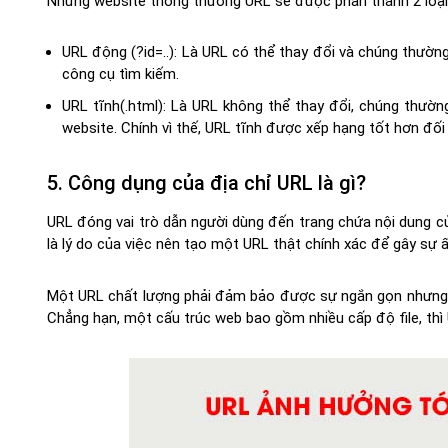
Những website thông thường URL sẽ được phân thành 2 loại
URL động (?id=..): Là URL có thể thay đổi và chúng thườn
công cụ tìm kiếm.
URL tĩnh(.html): Là URL không thể thay đổi, chúng thườ
website. Chính vì thế, URL tĩnh được xếp hạng tốt hơn đối
5. Công dụng của địa chỉ URL là gì?
URL đóng vai trò dẫn người dùng đến trang chứa nội dung c
là lý do của việc nên tạo một URL thật chính xác để gây sự ấ
Một URL chất lượng phải đảm bảo được sự ngắn gọn nhưng v
Chẳng hạn, một cấu trúc web bao gồm nhiều cấp độ file, thì 