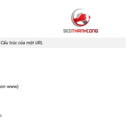
? Cấu trúc của một URL
 non-www)
n