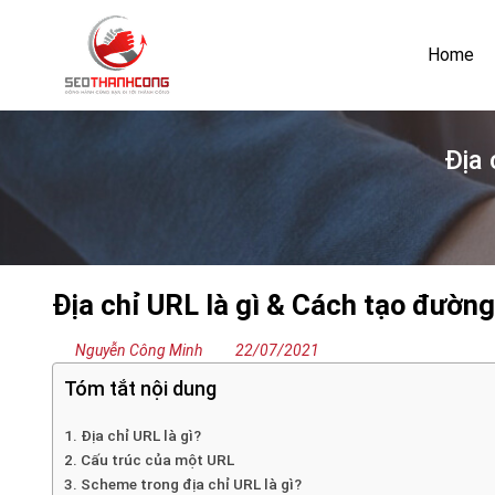
Bỏ
qua
Home
nội
dung
Địa 
Địa chỉ URL là gì & Cách tạo đườn
Nguyễn Công Minh
22/07/2021
Tóm tắt nội dung
1. Địa chỉ URL là gì?
2. Cấu trúc của một URL
3. Scheme trong địa chỉ URL là gì?