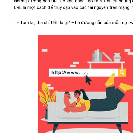
Những đường dẫn URL có khả năng tạo ra rất nhiều những 
URL là một cách để truy cập vào các tài nguyên trên mạng in
=> Tóm lại, địa chỉ URL là gì? – Là đường dẫn của mỗi một w