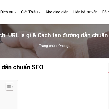
Dịch Vụ
Giới Thiệu
Kho giao diện
Liên hệ tư vấn
Bài 
chỉ URL là gì & Cách tạo đường dẫn chuẩ
Trang chủ
»
Onpage
g dẫn chuẩn SEO