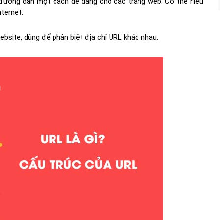
đường dẫn một cách dễ dàng cho các trang web. Có thể hiểu
ternet.
ebsite, dùng để phân biệt địa chỉ URL khác nhau.