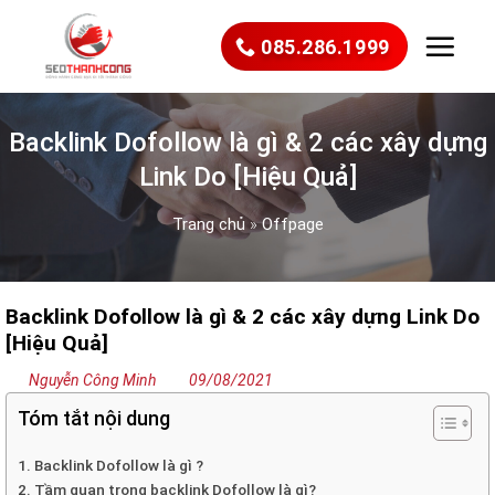
Bỏ
qua
085.286.1999
nội
dung
Backlink Dofollow là gì & 2 các xây dựng
Link Do [Hiệu Quả]
Trang chủ
»
Offpage
Backlink Dofollow là gì & 2 các xây dựng Link Do
[Hiệu Quả]
Nguyễn Công Minh
09/08/2021
Tóm tắt nội dung
1. Backlink Dofollow là gì ?
2. Tầm quan trọng backlink Dofollow là gì?