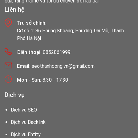
quả, tăng traffic và tối ưu chuyển đổi lâu dài.
Liên hệ
Trụ sở chính:
Cơ sở 1: 86 Phùng Khoang, Phường Đại Mỗ, Thành
Phố Hà Nội
Điện thoại:
0852861999
Email:
seothanhcong.vn@gmail.com
Mon - Sun:
8:30 - 17:30
Dịch vụ
Dịch vụ SEO
Dịch vụ Backlink
Dịch vụ Entity