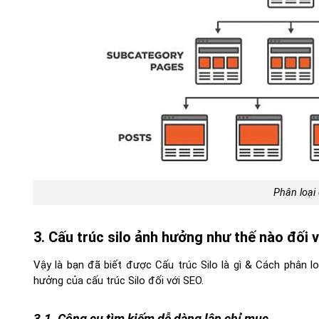
Phân loại 
3. Cấu trúc silo ảnh hưởng như thế nào đối 
Vậy là bạn đã biết được Cấu trúc Silo là gì & Cách phân l
hưởng của cấu trúc Silo đối với SEO.
3.1. Công cụ tìm kiếm dễ dàng lập chỉ mục