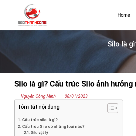
Bỏ
qua
Home
nội
dung
Silo là 
Silo là gì? Cấu trúc Silo ảnh hưởng
Nguyễn Công Minh
08/01/2023
Tóm tắt nội dung
1. Cấu trúc silo là gì?
2. Cấu trúc Silo có những loại nào?
2.1. Silo vật lý