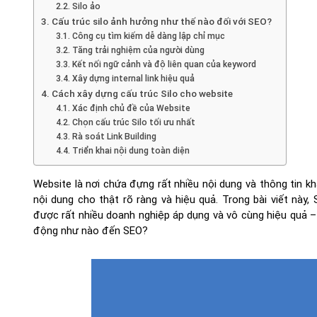
2.2. Silo ảo
3. Cấu trúc silo ảnh hưởng như thế nào đối với SEO?
3.1. Công cụ tìm kiếm dễ dàng lập chỉ mục
3.2. Tăng trải nghiệm của người dùng
3.3. Kết nối ngữ cảnh và độ liên quan của keyword
3.4. Xây dựng internal link hiệu quả
4. Cách xây dựng cấu trúc Silo cho website
4.1. Xác định chủ đề của Website
4.2. Chọn cấu trúc Silo tối ưu nhất
4.3. Rà soát Link Building
4.4. Triển khai nội dung toàn diện
Website là nơi chứa đựng rất nhiều nội dung và thông tin k
nội dung cho thật rõ ràng và hiệu quả. Trong bài viết này
được rất nhiều doanh nghiệp áp dụng và vô cùng hiệu quả – 
động như nào đến SEO?