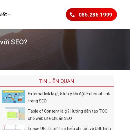
viết
085.286.1999
 với SEO?
TIN LIÊN QUAN
External link là gì, 5 lưu ý khi đặt External Link
trong SEO
Table of Content là gì? Hướng dẫn tạo TOC
cho website chuẩn SEO
Image URL là gì? Tìm hiểu chi tiết về URL hình