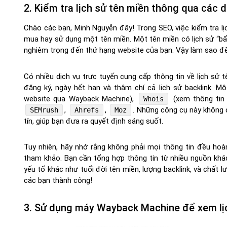
2. Kiểm tra lịch sử tên miền thông qua các d
Chào các bạn, Minh Nguyễn đây! Trong SEO, việc kiểm tra lị
mua hay sử dụng một tên miền. Một tên miền có lịch sử “bẩ
nghiêm trọng đến thứ hạng website của bạn. Vậy làm sao để
Có nhiều dịch vụ trực tuyến cung cấp thông tin về lịch sử 
đăng ký, ngày hết hạn và thậm chí cả lịch sử backlink. M
website qua Wayback Machine),
(xem thông tin
Whois
,
,
. Những công cụ này không 
SEMrush
Ahrefs
Moz
tín, giúp bạn đưa ra quyết định sáng suốt.
Tuy nhiên, hãy nhớ rằng không phải mọi thông tin đều hoà
tham khảo. Bạn cần tổng hợp thông tin từ nhiều nguồn khá
yếu tố khác như tuổi đời tên miền, lượng backlink, và chất 
các bạn thành công!
3. Sử dụng máy Wayback Machine để xem lị