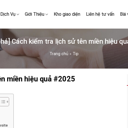
Dịch Vụ
Giới Thiệu
Kho giao diện
Liên hệ tư vấn
Bài 
há] Cách kiểm tra lịch sử tên miền hiệu q
Trang chủ
»
Tip
tên miền hiệu quả #2025
bsite