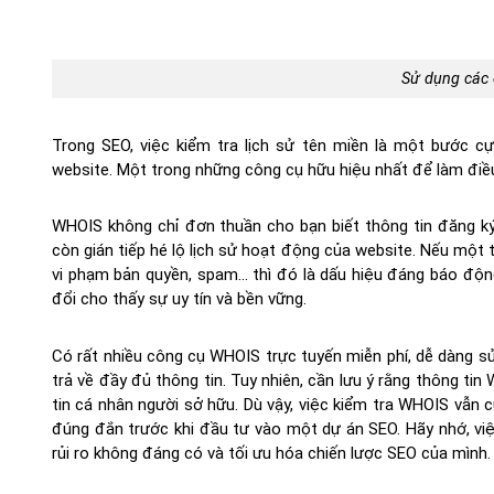
Sử dụng các
Trong SEO, việc kiểm tra lịch sử tên miền là một bước cự
website. Một trong những công cụ hữu hiệu nhất để làm điề
WHOIS không chỉ đơn thuần cho bạn biết thông tin đăng ký
còn gián tiếp hé lộ lịch sử hoạt động của website. Nếu một tê
vi phạm bản quyền, spam… thì đó là dấu hiệu đáng báo động. 
đổi cho thấy sự uy tín và bền vững.
Có rất nhiều công cụ WHOIS trực tuyến miễn phí, dễ dàng sử
trả về đầy đủ thông tin. Tuy nhiên, cần lưu ý rằng thông tin
tin cá nhân người sở hữu. Dù vậy, việc kiểm tra WHOIS vẫn 
đúng đắn trước khi đầu tư vào một dự án SEO. Hãy nhớ, việc
rủi ro không đáng có và tối ưu hóa chiến lược SEO của mình.