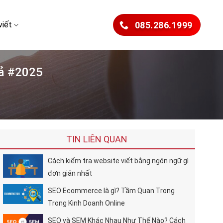
viết
085.286.1999
uả #2025
TIN LIÊN QUAN
Cách kiểm tra website viết bằng ngôn ngữ gì
đơn giản nhất
SEO Ecommerce là gì? Tầm Quan Trọng
Trong Kinh Doanh Online
SEO và SEM Khác Nhau Như Thế Nào? Cách