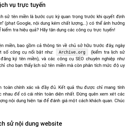
ịch vụ trực tuyến
ch sử tên miền là bước cực kỳ quan trọng trước khi quyết định
n” (phạt Google, nội dung kém chất lượng,…) có thể ảnh hưởng
 kiểm tra hiệu quả? Hãy tận dụng các công cụ trực tuyến!
tên miền, bao gồm cả thông tin về chủ sở hữu trước đây, ngày
ột số công cụ nổi bật như:
(kiểm tra lịch sử
Archive.org
 đăng ký tên miền), và các công cụ SEO chuyên nghiệp như
chỉ cho bạn thấy lịch sử tên miền mà còn phân tích mức độ uy
n toàn chính xác và đầy đủ. Kết quả thu được chỉ mang tính
c nhau để có cái nhìn toàn diện nhất. Đừng quên xem xét các
lượng nội dung hiện tại để đánh giá một cách khách quan. Chúc
ch sử nội dung website