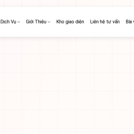
Dịch Vụ
Giới Thiệu
Kho giao diện
Liên hệ tư vấn
Bài 
CÔNG
HÀNH CÔNG
Ệ SINH THÁI
GHIỆP