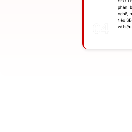
SEO Th
phân b
nghề, 
tiêu SE
và hiệu 
HƠN
10
CH