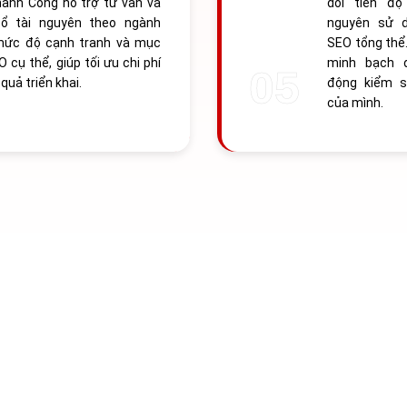
ành Công hỗ trợ tư vấn và
dõi tiến độ 
ổ tài nguyên theo ngành
nguyên sử 
mức độ cạnh tranh và mục
SEO tổng thể.
O cụ thể, giúp tối ưu chi phí
minh bạch 
quả triển khai.
động kiểm s
của mình.
00+
DOANH NGHIỆP
ỌN SEO THÀNH C