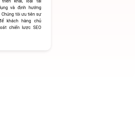
triển khai, loại tài
dụng và định hướng
 Chúng tôi ưu tiên sự
để khách hàng chủ
oát chiến lược SEO
 ĐÃ LỰA
ÔNG